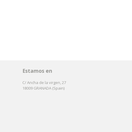
Estamos en
C/ Ancha de la virgen, 27
18009 GRANADA (Spain)