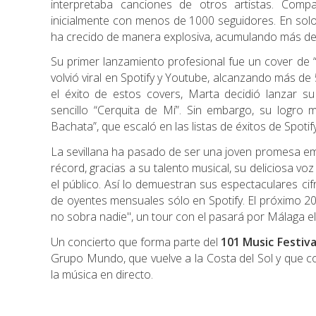
interpretaba canciones de otros artistas. Compa
inicialmente con menos de 1000 seguidores. En solo
ha crecido de manera explosiva, acumulando más de
Su primer lanzamiento profesional fue un cover de
volvió viral en Spotify y Youtube, alcanzando más d
el éxito de estos covers, Marta decidió lanzar su
sencillo “Cerquita de Mí”. Sin embargo, su logro
Bachata”, que escaló en las listas de éxitos de Spoti
La sevillana ha pasado de ser una joven promesa em
récord, gracias a su talento musical, su deliciosa vo
el público. Así lo demuestran sus espectaculares cifr
de oyentes mensuales sólo en Spotify. El próximo 2
no sobra nadie", un tour con el pasará por Málaga el
Un concierto que forma parte del
101 Music Festiva
Grupo Mundo, que vuelve a la Costa del Sol y que c
la música en directo.