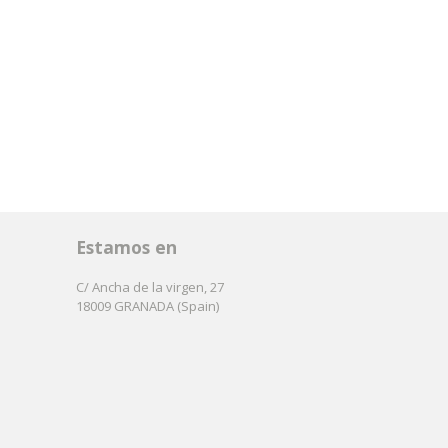
Estamos en
C/ Ancha de la virgen, 27
18009 GRANADA (Spain)